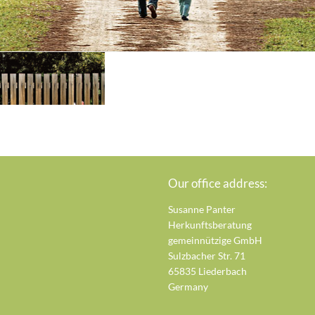
Our office address:
Susanne Panter
Herkunftsberatung
gemeinnützige GmbH
Sulzbacher Str. 71
65835 Liederbach
Germany