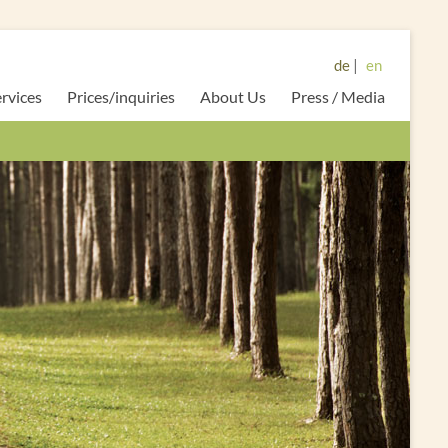
de
en
rvices
Prices/inquiries
About Us
Press / Media